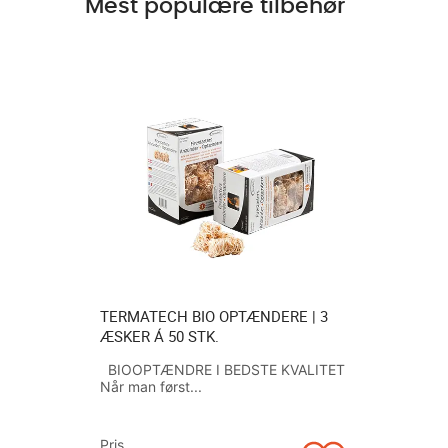
Mest populære tilbehør
1 STK. Á
TERMATECH BIO OPTÆNDERE | 3
FOX ASKE
ÆSKER Á 50 STK.
1200W MO
ASKEBEH
 DIN
BIOOPTÆNDRE I BEDSTE KVALITET
SATS...
Når man først...
FOX ASKE
OG VEDLI
til...
Pris