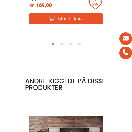
kr.
169,00
Pris
kr.
1.399
v
Tilføj til kurv
ANDRE KIGGEDE PÅ DISSE
PRODUKTER