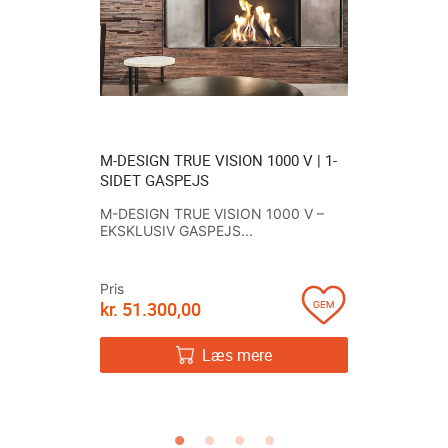
 V | 1-
M-DESIGN TRUE VISION 1000 V | 1-
HWAM® 3
BYGNING
SIDET GASPEJS
FRITSTÅE
ELLER GR
M-DESIGN TRUE VISION 1000 V –
e Vision-
EKSKLUSIV GASPEJS...
Den frits
3740 SMAR
Pris
kr.
51.300,00
Pris
kr.
26.19
Læs mere