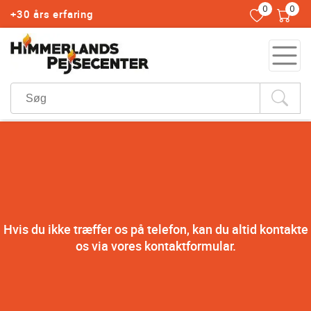
0
0
+30 års erfaring
Hvis du ikke træffer os på telefon, kan du altid kontakte
os via vores kontaktformular.