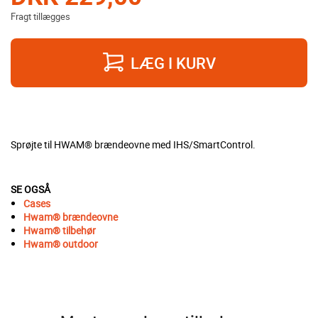
Fragt tillægges
LÆG I KURV
Sprøjte til HWAM® brændeovne med IHS/SmartControl.
SE OGSÅ
Cases
Hwam® brændeovne
Hwam®
tilbehør
Hwam®
outdoor