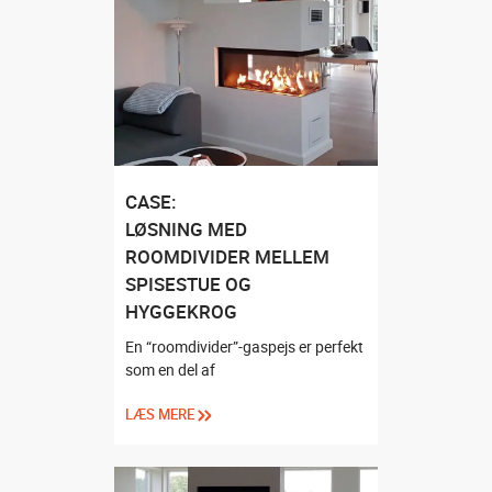
CASE:
LØSNING MED
ROOMDIVIDER MELLEM
SPISESTUE OG
HYGGEKROG
En “roomdivider”-gaspejs er perfekt
som en del af
LÆS MERE