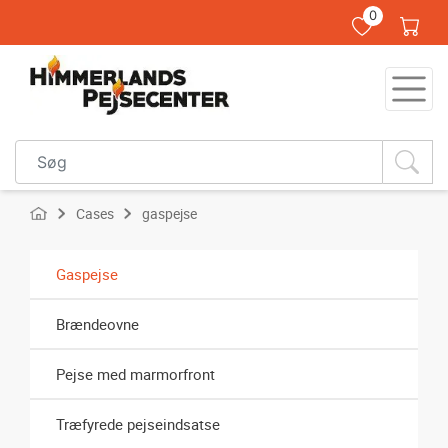
0
Personlig rådgivning
PEJSE
BRÆNDEOVNE
PILLEOVNE
Cases
gaspejse
GRILL
&
Gaspejse
HYGGE
Brændeovne
TILBEHØR
Pejse med marmorfront
RESERVEDELE
Træfyrede pejseindsatse