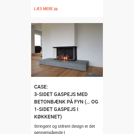
LÆS MERE
CASE:
3-SIDET GASPEJS MED
BETONBÆNK PÅ FYN (… OG
1-SIDET GASPEJS I
KØKKENET)
Stringent og stilrent design er det
gennemgående t