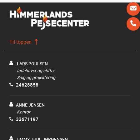
Til toppen
LARS POULSEN
Indehaver og stifter
Salg og projektering
24628858
ANNE JENSEN
Kontor
32671197
JIMMY JUUL JØRGENSEN