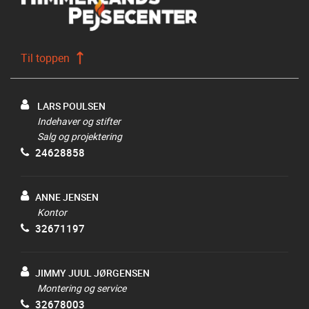
Til toppen
LARS POULSEN
Indehaver og stifter
Salg og projektering
24628858
ANNE JENSEN
Kontor
32671197
JIMMY JUUL JØRGENSEN
Montering og service
32678003