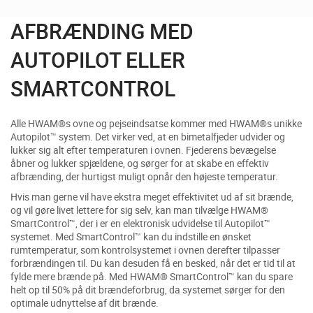
AFBRÆNDING MED
AUTOPILOT ELLER
SMARTCONTROL
Alle HWAM®s ovne og pejseindsatse kommer med HWAM®s unikke
Autopilot™ system. Det virker ved, at en bimetalfjeder udvider og
lukker sig alt efter temperaturen i ovnen. Fjederens bevægelse
åbner og lukker spjældene, og sørger for at skabe en effektiv
afbrænding, der hurtigst muligt opnår den højeste temperatur.
Hvis man gerne vil have ekstra meget effektivitet ud af sit brænde,
og vil gøre livet lettere for sig selv, kan man tilvælge HWAM®
SmartControl™, der i er en elektronisk udvidelse til Autopilot™
systemet. Med SmartControl™ kan du indstille en ønsket
rumtemperatur, som kontrolsystemet i ovnen derefter tilpasser
forbrændingen til. Du kan desuden få en besked, når det er tid til at
fylde mere brænde på. Med HWAM® SmartControl™ kan du spare
helt op til 50% på dit brændeforbrug, da systemet sørger for den
optimale udnyttelse af dit brænde.