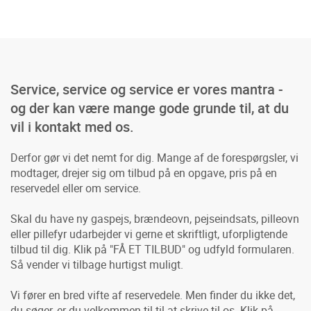
Service, service og service er vores mantra -
og der kan være mange gode grunde til, at du
vil i kontakt med os.
Derfor gør vi det nemt for dig. Mange af de forespørgsler, vi
modtager, drejer sig om tilbud på en opgave, pris på en
reservedel eller om service.
Skal du have ny gaspejs, brændeovn, pejseindsats, pilleovn
eller pillefyr udarbejder vi gerne et skriftligt, uforpligtende
tilbud til dig. Klik på "FÅ ET TILBUD" og udfyld formularen.
Så vender vi tilbage hurtigst muligt.
Vi fører en bred vifte af reservedele. Men finder du ikke det,
du søger, er du velkommen til til at skrive til os. Klik på