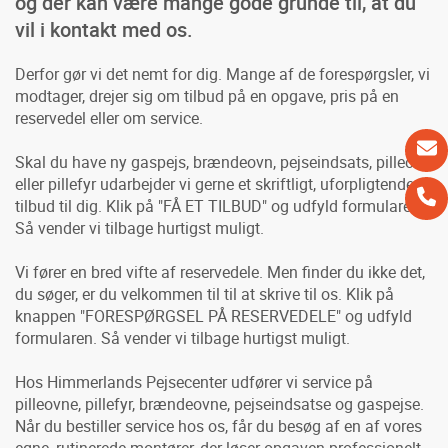
og der kan være mange gode grunde til, at du
vil i kontakt med os.
Derfor gør vi det nemt for dig. Mange af de forespørgsler, vi
modtager, drejer sig om tilbud på en opgave, pris på en
reservedel eller om service.
Skal du have ny gaspejs, brændeovn, pejseindsats, pilleovn
eller pillefyr udarbejder vi gerne et skriftligt, uforpligtende
tilbud til dig. Klik på "FÅ ET TILBUD" og udfyld formularen.
Så vender vi tilbage hurtigst muligt.
Vi fører en bred vifte af reservedele. Men finder du ikke det,
du søger, er du velkommen til til at skrive til os. Klik på
knappen "FORESPØRGSEL PÅ RESERVEDELE" og udfyld
formularen. Så vender vi tilbage hurtigst muligt.
Hos Himmerlands Pejsecenter udfører vi service på
pilleovne, pillefyr, brændeovne, pejseindsatse og gaspejse.
Når du bestiller service hos os, får du besøg af en af vores
egne, rutinerede montører, der løser opgaven professionelt.