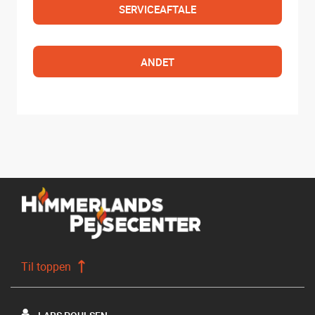
SERVICEAFTALE
ANDET
Til toppen