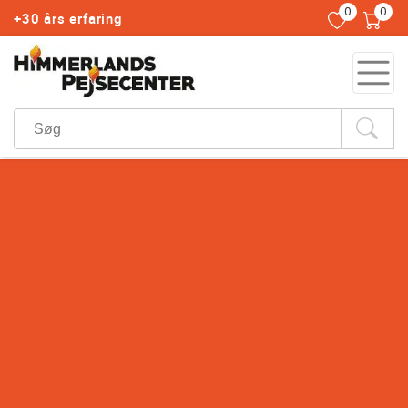
0
0
+30 års erfaring