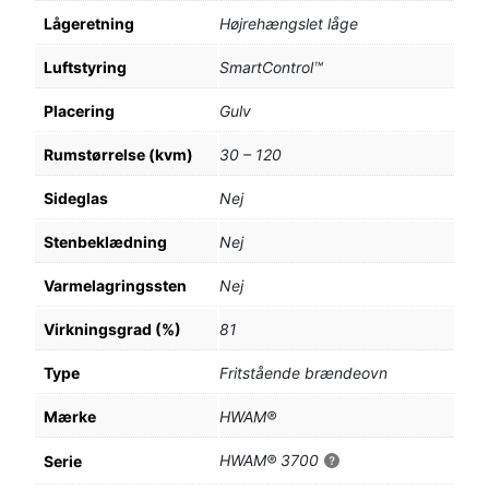
Lågeretning
Højrehængslet låge
Luftstyring
SmartControl™
Placering
Gulv
Rumstørrelse (kvm)
30 – 120
Sideglas
Nej
Stenbeklædning
Nej
Varmelagringssten
Nej
Virkningsgrad (%)
81
Type
Fritstående brændeovn
Mærke
HWAM®
HWAM® 3700
Serie