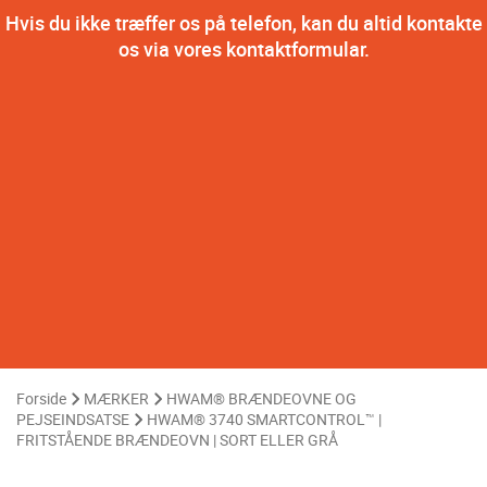
Hvis du ikke træffer os på telefon, kan du altid kontakte
os via vores kontaktformular.
Forside
MÆRKER
HWAM® BRÆNDEOVNE OG
PEJSEINDSATSE
HWAM® 3740 SMARTCONTROL™ |
FRITSTÅENDE BRÆNDEOVN | SORT ELLER GRÅ