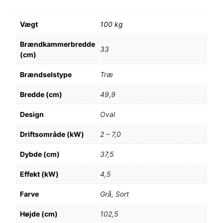
Vægt
100 kg
Brændkammerbredde
33
(cm)
Brændselstype
Træ
Bredde (cm)
49,9
Design
Oval
Driftsområde (kW)
2 – 7,0
Dybde (cm)
37,5
Effekt (kW)
4,5
Farve
Grå, Sort
Højde (cm)
102,5