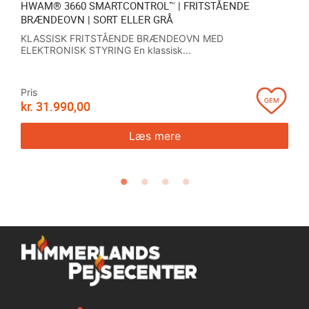
HWAM® 3660 SMARTCONTROL™ | FRITSTÅENDE
BRÆNDEOVN | SORT ELLER GRÅ
KLASSISK FRITSTÅENDE BRÆNDEOVN MED
ELEKTRONISK STYRING En klassisk...
Pris
kr.
31.990,00
Læs mere