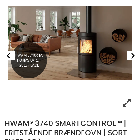
HWAM 3740c M.
FORMSKÅRET
GULVPLADE
HWAM® 3740 SMARTCONTROL™ |
FRITSTÅENDE BRÆNDEOVN | SORT