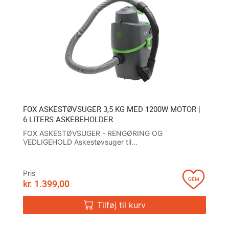
FOX ASKESTØVSUGER 3,5 KG MED 1200W MOTOR |
T
6 LITERS ASKEBEHOLDER
B
O
FOX ASKESTØVSUGER - RENGØRING OG
VEDLIGEHOLD Askestøvsuger til...
Pris
Pr
kr.
1.399,00
kr
Tilføj til kurv