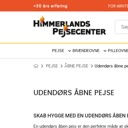
+30 års erfaring
FOR ARKIT
PEJSE
BRÆNDEOVNE
PILLEOVN
PEJSE
ÅBNE PEJSE
Udendørs åbne p
UDENDØRS ÅBNE PEJSE
SKAB HYGGE MED EN UDENDØRS ÅBEN 
En udendørs åben pejs er den perfekte måde at sk