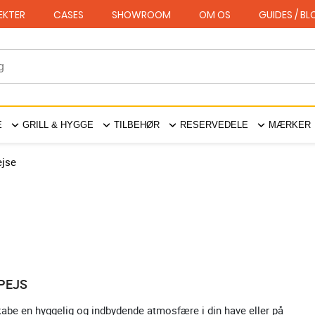
EKTER
CASES
SHOWROOM
OM OS
GUIDES / B
E
GRILL & HYGGE
TILBEHØR
RESERVEDELE
MÆRKER
ejse
PEJS
abe en hyggelig og indbydende atmosfære i din have eller på