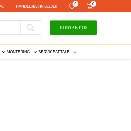
0
0
LOG
HANDELSBETINGELSER
KONTAKT OS
MONTERING
SERVICEAFTALE