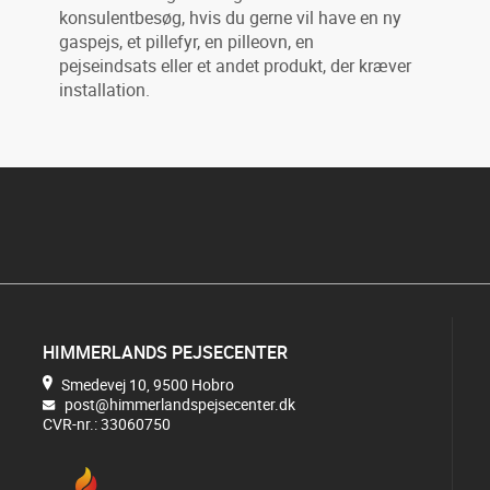
konsulentbesøg, hvis du gerne vil have en ny
gaspejs, et pillefyr, en pilleovn, en
pejseindsats eller et andet produkt, der kræver
installation.
HIMMERLANDS PEJSECENTER
Smedevej 10, 9500 Hobro
post@himmerlandspejsecenter.dk
CVR-nr.: 33060750