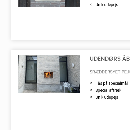
Unik udepejs
UDENDØRS ÅBE
SRÆDDERSYET PEJ
Fås på specialmål
Special aftræk
Unik udepejs