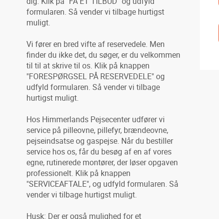
dig. Klik på "FÅ ET TILBUD" og udfyld
formularen. Så vender vi tilbage hurtigst
muligt.
Vi fører en bred vifte af reservedele. Men
finder du ikke det, du søger, er du velkommen
til til at skrive til os. Klik på knappen
"FORESPØRGSEL PÅ RESERVEDELE" og
udfyld formularen. Så vender vi tilbage
hurtigst muligt.
Hos Himmerlands Pejsecenter udfører vi
service på pilleovne, pillefyr, brændeovne,
pejseindsatse og gaspejse. Når du bestiller
service hos os, får du besøg af en af vores
egne, rutinerede montører, der løser opgaven
professionelt. Klik på knappen
"SERVICEAFTALE", og udfyld formularen. Så
vender vi tilbage hurtigst muligt.
Husk: Der er også mulighed for et