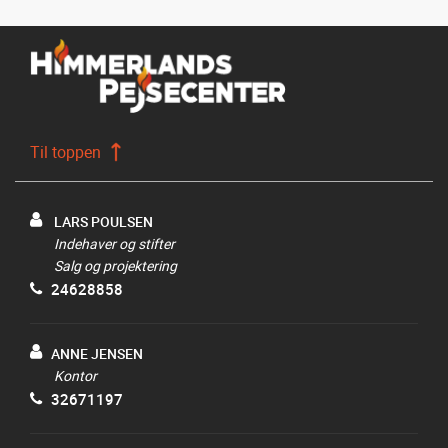
Til toppen
LARS POULSEN
Indehaver og stifter
Salg og projektering
24628858
ANNE JENSEN
Kontor
32671197