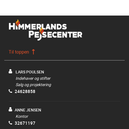
Til toppen
LARS POULSEN
Indehaver og stifter
Salg og projektering
24628858
ANNE JENSEN
Kontor
32671197