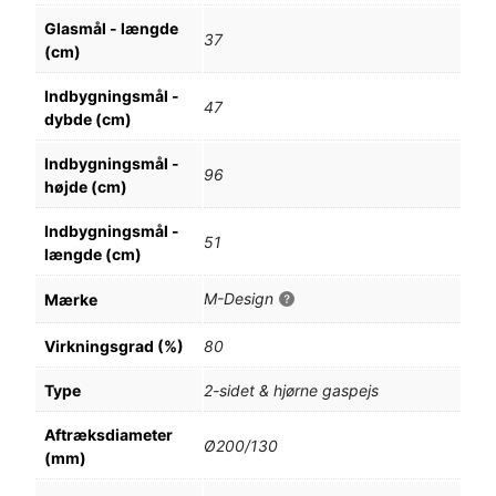
Glasmål - længde
37
(cm)
Indbygningsmål -
47
dybde (cm)
Indbygningsmål -
96
højde (cm)
Indbygningsmål -
51
længde (cm)
M-Design
Mærke
Virkningsgrad (%)
80
Type
2-sidet & hjørne gaspejs
Aftræksdiameter
Ø200/130
(mm)