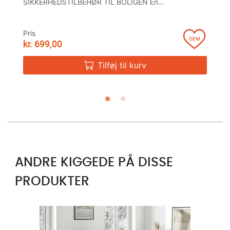
SIKKERHEDSTILBEHØR TIL BOLIGEN En...
Pris
Pr
kr.
699,00
kr
Tilføj til kurv
ANDRE KIGGEDE PÅ DISSE
PRODUKTER