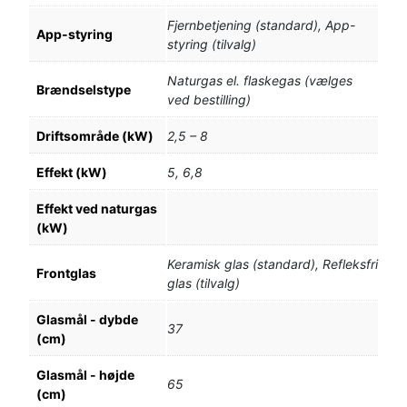
Fjernbetjening (standard), App-
App-styring
styring (tilvalg)
Naturgas el. flaskegas (vælges
Brændselstype
ved bestilling)
Driftsområde (kW)
2,5 – 8
Effekt (kW)
5, 6,8
Effekt ved naturgas
(kW)
Keramisk glas (standard), Refleksfri
Frontglas
glas (tilvalg)
Glasmål - dybde
37
(cm)
Glasmål - højde
65
(cm)