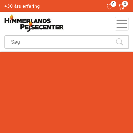
0
0
+30 års erfaring