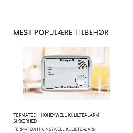
MEST POPULÆRE TILBEHØR
TERMATECH HONEYWELL KULILTEALARM |
T
SIKKERHED
...
Br
TERMATECH HONEYWELL KULILTEALARM -