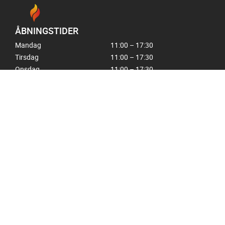
ÅBNINGSTIDER
Mandag
11:00 – 17:30
Tirsdag
11:00 – 17:30
Onsdag
11:00 – 17:30
Torsdag
11:00 – 17:30
Fredag
11:00 – 17:00
Lørdag
10:00 – 13:00
Søndag
Lukket
GENVEJE:
KONTAKT
PEJSE
SIDE FOR ARKITEKTER
BRÆNDEOVNE
OM OS
PILLEOVNE
LEDIGE STILLINGER
GRILL & HYGGE