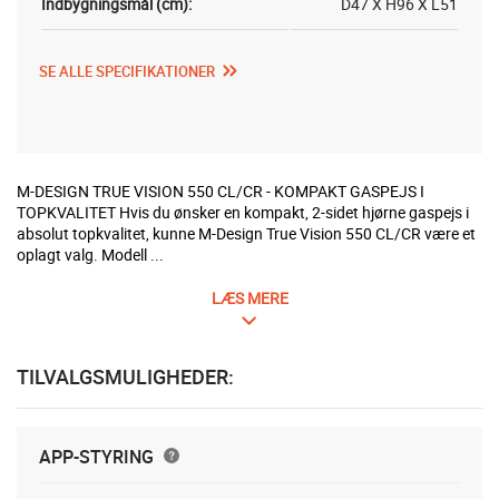
Indbygningsmål (cm):
D47 X H96 X L51
SE ALLE SPECIFIKATIONER
M-DESIGN TRUE VISION 550 CL/CR - KOMPAKT GASPEJS I
TOPKVALITET Hvis du ønsker en kompakt, 2-sidet hjørne gaspejs i
absolut topkvalitet, kunne M-Design True Vision 550 CL/CR være et
oplagt valg. Modell ...
LÆS MERE
TILVALGSMULIGHEDER:
APP-STYRING