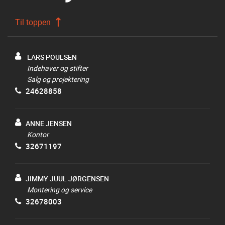
Til toppen
LARS POULSEN
Indehaver og stifter
Salg og projektering
24628858
ANNE JENSEN
Kontor
32671197
JIMMY JUUL JØRGENSEN
Montering og service
32678003