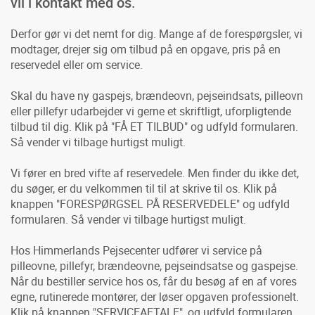
vil i kontakt med os.
Derfor gør vi det nemt for dig. Mange af de forespørgsler, vi
modtager, drejer sig om tilbud på en opgave, pris på en
reservedel eller om service.
Skal du have ny gaspejs, brændeovn, pejseindsats, pilleovn
eller pillefyr udarbejder vi gerne et skriftligt, uforpligtende
tilbud til dig. Klik på "FÅ ET TILBUD" og udfyld formularen.
Så vender vi tilbage hurtigst muligt.
Vi fører en bred vifte af reservedele. Men finder du ikke det,
du søger, er du velkommen til til at skrive til os. Klik på
knappen "FORESPØRGSEL PÅ RESERVEDELE" og udfyld
formularen. Så vender vi tilbage hurtigst muligt.
Hos Himmerlands Pejsecenter udfører vi service på
pilleovne, pillefyr, brændeovne, pejseindsatse og gaspejse.
Når du bestiller service hos os, får du besøg af en af vores
egne, rutinerede montører, der løser opgaven professionelt.
Klik på knappen "SERVICEAFTALE", og udfyld formularen.