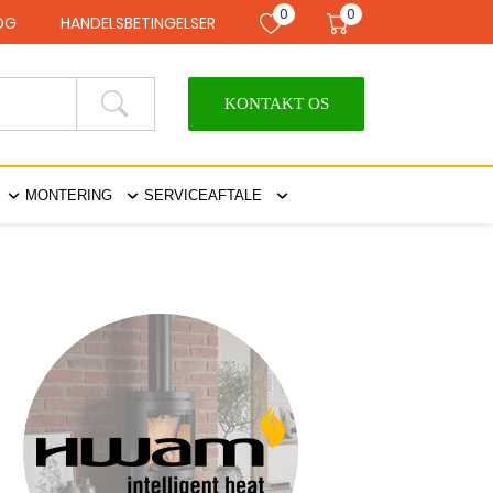
0
0
LOG
HANDELSBETINGELSER
KONTAKT OS
MONTERING
SERVICEAFTALE