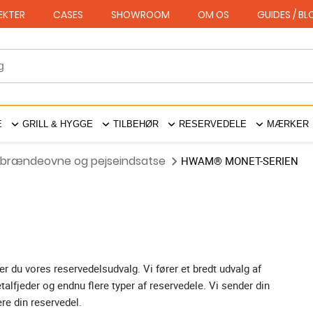
EKTER
CASES
SHOWROOM
OM OS
GUIDES / B
E
GRILL & HYGGE
TILBEHØR
RESERVEDELE
MÆRKER
 brændeovne og pejseindsatse
HWAM® MONET-SERIEN
r du vores reservedelsudvalg. Vi fører et bredt udvalg af
alfjeder og endnu flere typer af reservedele. Vi sender din
re din reservedel.