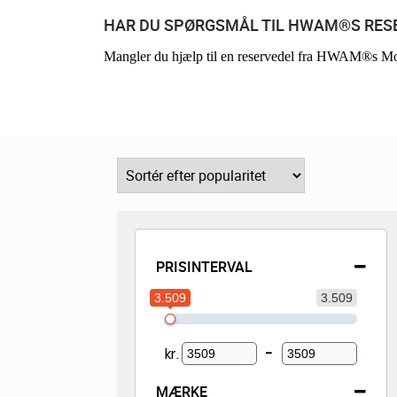
HAR DU SPØRGSMÅL TIL HWAM®S RESE
Mangler du hjælp til en reservedel fra HWAM®s Mon
PRISINTERVAL
3.509
3.509
kr.
-
Minimum Price
Maximum Price
MÆRKE