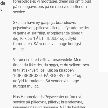
forespørgsler, vi modtager, drejer sig om tilbud
ode
på en opgave, pris på en reservedel eller om
s.
service.
Skal du have ny gaspejs, brændeovn,
pejseindsats, pilleovn eller pillefyr udarbejder
vi gerne et skriftligt, uforpligtende tilbud til
dig. Klik på "FÅ ET TILBUD" og udfyld
formularen. Så vender vi tilbage hurtigst
muligt.
Vi fører en bred vifte af reservedele. Men
finder du ikke det, du søger, er du velkommen
til til at skrive til os. Klik på knappen
"FORESPØRGSEL PÅ RESERVEDELE" og
udfyld formularen. Så vender vi tilbage
hurtigst muligt.
Hos Himmerlands Pejsecenter udfører vi
service på pilleovne, pillefyr, brændeovne,
pejseindsatse og gaspejse. Når du bestiller