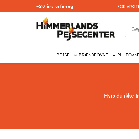
+30 års erfaring
FOR ARKIT
PEJSE
BRÆNDEOVNE
PILLEOVN
Hvis du ikke t