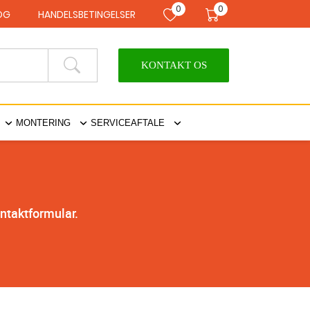
0
0
LOG
HANDELSBETINGELSER
KONTAKT OS
MONTERING
SERVICEAFTALE
ontaktformular.