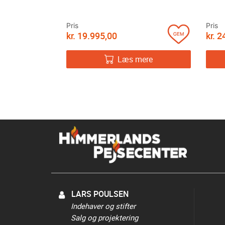
Pris
Pris
kr.
19.995,00
kr.
24
Læs mere
LARS POULSEN
Indehaver og stifter
Salg og projektering