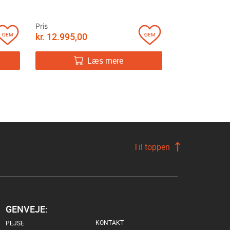
Pris
kr.
12.995,00
Læs mere
Til toppen
GENVEJE:
KONTAKT
PEJSE