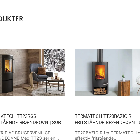
DUKTER
ATECH TT23RGS |
TERMATECH TT20BAZIC R |
STÅENDE BRÆNDEOVN | SORT
FRITSTÅENDE BRÆNDEOVN | 
ERIE AF BRUGERVENLIGE
TT20BAZIC R fra TERMATECH e
DEOVNE Med TT23 serien...
effektiv fritstående...