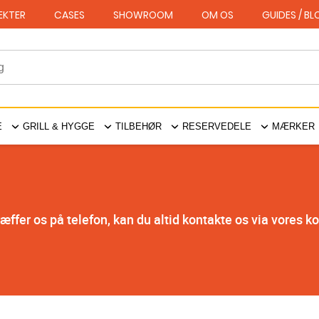
EKTER
CASES
SHOWROOM
OM OS
GUIDES / B
E
GRILL & HYGGE
TILBEHØR
RESERVEDELE
MÆRKER
ræffer os på telefon, kan du altid kontakte os via vores k