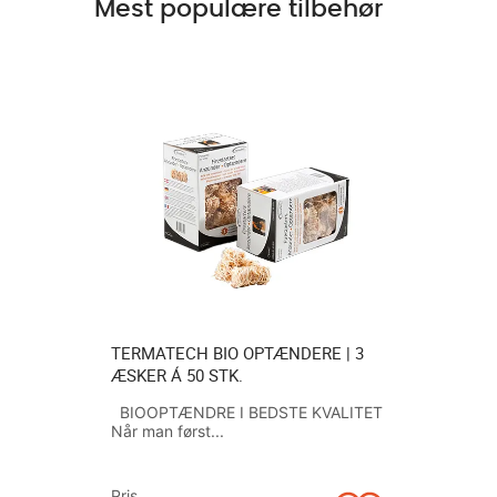
Mest populære tilbehør
1 STK. Á
TERMATECH BIO OPTÆNDERE | 3
FOX ASKE
ÆSKER Á 50 STK.
1200W MO
ASKEBEH
 DIN
BIOOPTÆNDRE I BEDSTE KVALITET
SATS...
Når man først...
FOX ASKE
OG VEDLI
til...
Pris