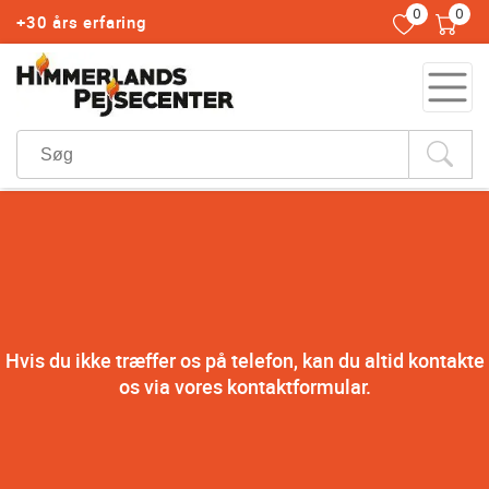
0
0
+30 års erfaring
Hvis du ikke træffer os på telefon, kan du altid kontakte
os via vores kontaktformular.