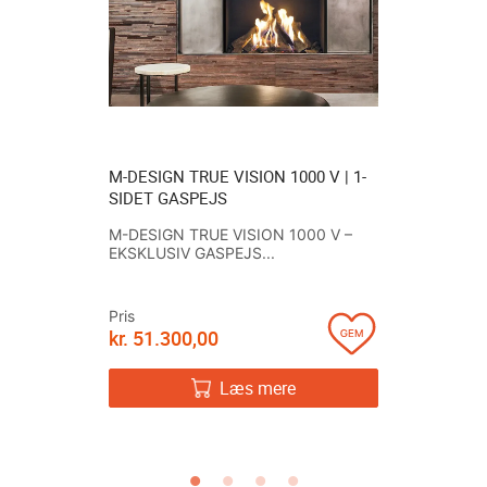
 V | 1-
M-DESIGN TRUE VISION 1000 V | 1-
HWAM® 3
BYGNING
SIDET GASPEJS
FRITSTÅE
ELLER GR
M-DESIGN TRUE VISION 1000 V –
e Vision-
EKSKLUSIV GASPEJS...
Den frits
3740 SMAR
Pris
kr.
51.300,00
Pris
kr.
26.19
Læs mere