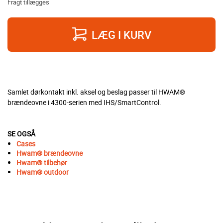
Fragt tillægges
LÆG I KURV
Samlet dørkontakt inkl. aksel og beslag passer til HWAM®
brændeovne i 4300-serien med IHS/SmartControl.
SE OGSÅ
Cases
Hwam® brændeovne
Hwam®
tilbehør
Hwam®
outdoor