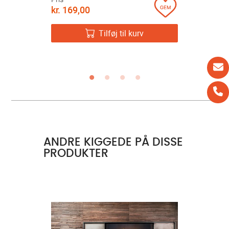
kr.
169,00
Pris
kr.
1.399
v
Tilføj til kurv
ANDRE KIGGEDE PÅ DISSE
PRODUKTER