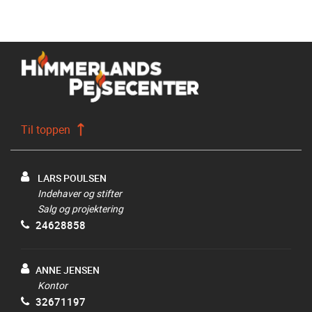
Til toppen
LARS POULSEN
Indehaver og stifter
Salg og projektering
24628858
ANNE JENSEN
Kontor
32671197