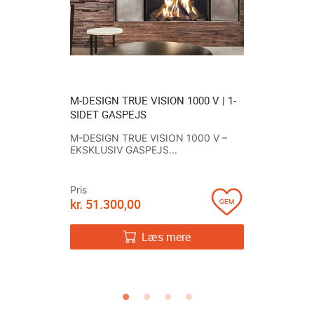
 V | 1-
M-DESIGN TRUE VISION 1000 V | 1-
HWAM® 3
BYGNING
SIDET GASPEJS
FRITSTÅE
ELLER GR
M-DESIGN TRUE VISION 1000 V –
e Vision-
EKSKLUSIV GASPEJS...
Den frits
3740 SMAR
Pris
kr.
51.300,00
Pris
kr.
26.19
Læs mere