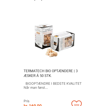
1 STK. Á
TERMATECH BIO OPTÆNDERE | 3
FOX ASKE
ÆSKER Á 50 STK.
1200W MO
ASKEBEH
 DIN
BIOOPTÆNDRE I BEDSTE KVALITET
SATS...
Når man først...
FOX ASKE
OG VEDLI
til...
Pris
kr.
169,00
Pris