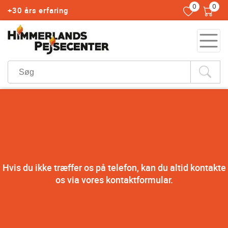
0
0
+30 års erfaring
Hvis du ikke træffer os på telefon, kan du altid kontakte
os via vores kontaktformular.