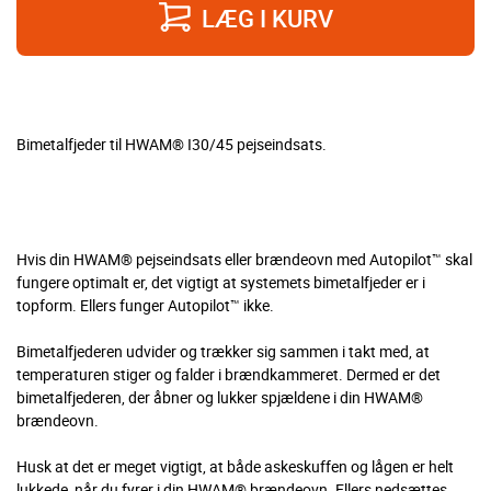
LÆG I KURV
Bimetalfjeder til HWAM® I30/45 pejseindsats.
Hvis din HWAM® pejseindsats eller brændeovn med Autopilot™ skal
fungere optimalt er, det vigtigt at systemets bimetalfjeder er i
topform. Ellers funger Autopilot™ ikke.
Bimetalfjederen udvider og trækker sig sammen i takt med, at
temperaturen stiger og falder i brændkammeret. Dermed er det
bimetalfjederen, der åbner og lukker spjældene i din HWAM®
brændeovn.
Husk at det er meget vigtigt, at både askeskuffen og lågen er helt
lukkede, når du fyrer i din HWAM® brændeovn. Ellers nedsættes