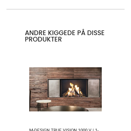
ANDRE KIGGEDE PÅ DISSE
PRODUKTER
 V | 1-
M-DESIGN TRUE VISION 1000 V | 1-
HWAM® 3