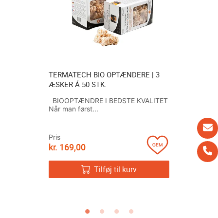
1 STK. Á
TERMATECH BIO OPTÆNDERE | 3
FOX ASKE
ÆSKER Á 50 STK.
1200W MO
ASKEBEH
 DIN
BIOOPTÆNDRE I BEDSTE KVALITET
SATS...
Når man først...
FOX ASKE
OG VEDLI
til...
Pris
kr.
169,00
Pris
kr.
1.399
v
Tilføj til kurv