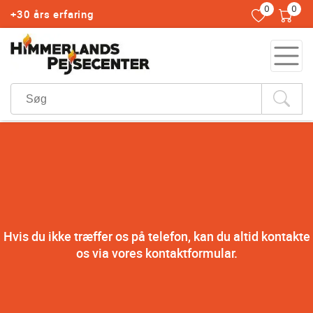
0
0
+30 års erfaring
Hvis du ikke træffer os på telefon, kan du altid kontakte
os via vores kontaktformular.