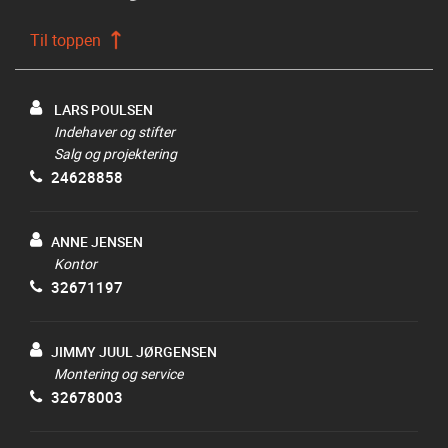
Til toppen
LARS POULSEN
Indehaver og stifter
Salg og projektering
24628858
ANNE JENSEN
Kontor
32671197
JIMMY JUUL JØRGENSEN
Montering og service
32678003