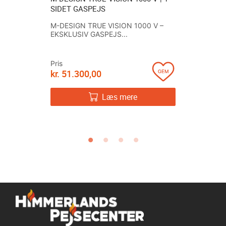
BYGNING
SIDET GASPEJS
FRITSTÅE
ELLER GR
M-DESIGN TRUE VISION 1000 V –
e Vision-
EKSKLUSIV GASPEJS...
Den frits
3740 SMAR
Pris
kr.
51.300,00
Pris
kr.
26.19
Læs mere