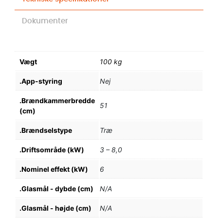
Dokumenter
Vægt
100 kg
.App-styring
Nej
.Brændkammerbredde
51
(cm)
.Brændselstype
Træ
.Driftsområde (kW)
3 – 8,0
.Nominel effekt (kW)
6
.Glasmål - dybde (cm)
N/A
.Glasmål - højde (cm)
N/A