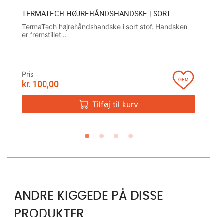
TERMATECH HØJREHÅNDSHANDSKE | SORT
T
TermaTech højrehåndshandske i sort stof. Handsken
S
er fremstillet...
bi
Pris
Pr
kr.
100,00
kr
Tilføj til kurv
ANDRE KIGGEDE PÅ DISSE
PRODUKTER