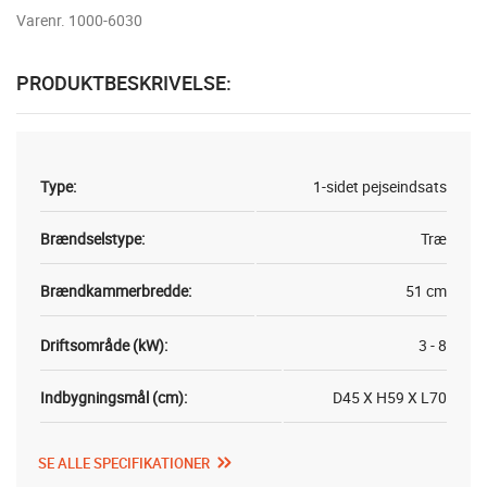
Varenr. 1000-6030
PRODUKTBESKRIVELSE:
Type:
1-sidet pejseindsats
Brændselstype:
Træ
Brændkammerbredde:
51 cm
Driftsområde (kW):
3 - 8
Indbygningsmål (cm):
D45 X H59 X L70
SE ALLE SPECIFIKATIONER