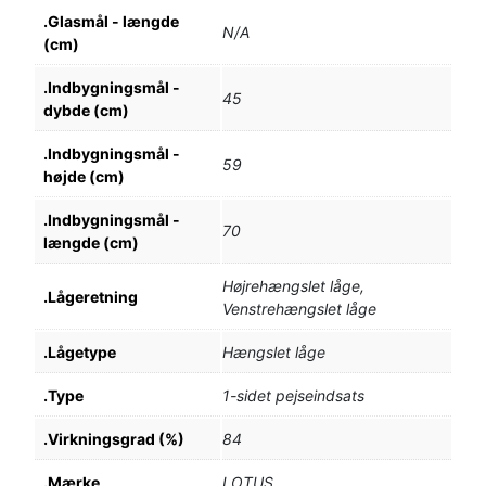
.Glasmål - længde
N/A
(cm)
.Indbygningsmål -
45
dybde (cm)
.Indbygningsmål -
59
højde (cm)
.Indbygningsmål -
70
længde (cm)
Højrehængslet låge,
.Lågeretning
Venstrehængslet låge
.Lågetype
Hængslet låge
.Type
1-sidet pejseindsats
.Virkningsgrad (%)
84
.Mærke
LOTUS