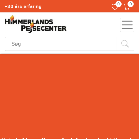
0
0
+30 års erfaring