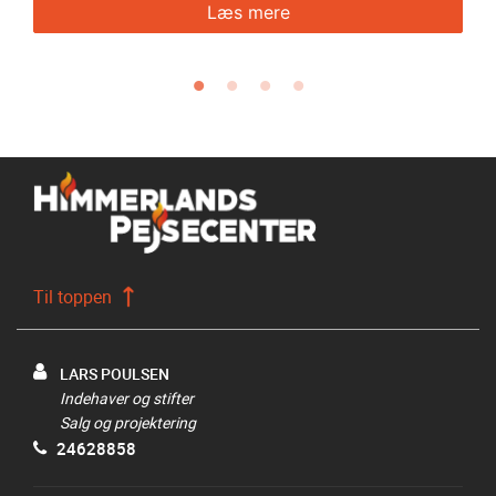
Læs mere
Til toppen
LARS POULSEN
Indehaver og stifter
Salg og projektering
24628858