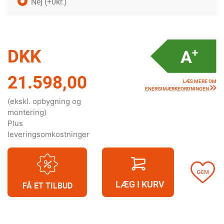
Nej
(+0kr.)
DKK
21.598,00
LÆS MERE OM
ENERGIMÆRKEORDNINGEN
(ekskl. opbygning og
montering)
Plus
leveringsomkostninger
LÆG I KURV
FÅ ET TILBUD