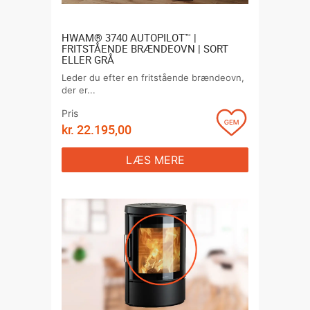
HWAM® 3740 AUTOPILOT™ |
FRITSTÅENDE BRÆNDEOVN | SORT
ELLER GRÅ
Leder du efter en fritstående brændeovn,
der er...
Pris
kr.
22.195,00
LÆS MERE