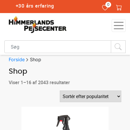
0
Montering i hele DK
PEJSE
BRÆNDEOVNE
PILLEOVNE
Forside
Shop
Shop
GRILL
&
Viser 1–16 af 2043 resultater
HYGGE
TILBEHØR
RESERVEDELE