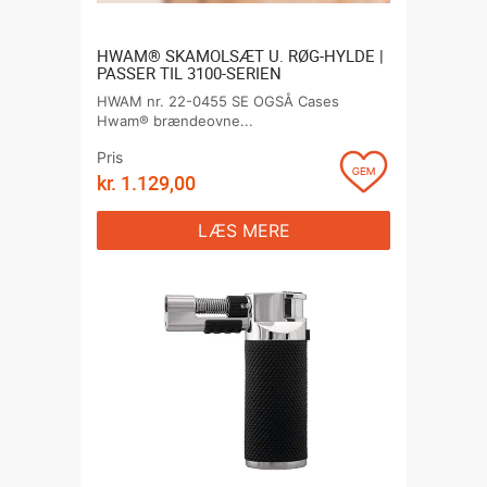
HWAM® SKAMOLSÆT U. RØG-HYLDE |
PASSER TIL 3100-SERIEN
HWAM nr. 22-0455 SE OGSÅ Cases
Hwam® brændeovne...
Pris
kr.
1.129,00
LÆS MERE