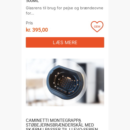
500ML
Glasrens til brug for pejse og brændeovne
for...
Pris
kr.
395,00
LÆS MERE
CAMINETTI MONTEGRAPPA
STØBEJERNSBRÆNDERSKÅL MED
SKÆRM | PASSER TIL LI EVO-SERIEN