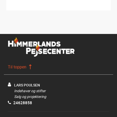
Til toppen
LARS POULSEN
Indehaver og stifter
Salg og projektering
24628858